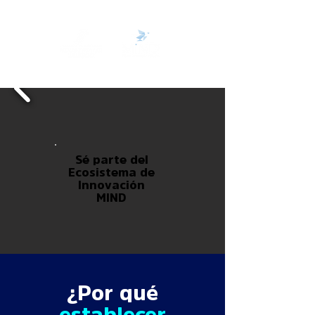
Sé parte del
Ecosistema de
Innovación
MIND
¿Por qué
establecer